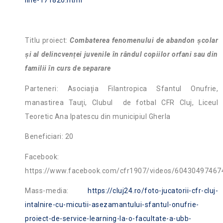
line-171826.html
Titlu proiect:
Combaterea fenomenului de abandon școlar
și al delincvenței juvenile în rândul copiilor orfani sau din
familii în curs de separare
Parteneri: Asociaţia Filantropica Sfantul Onufrie,
manastirea Tauţi, Clubul de fotbal CFR Cluj, Liceul
Teoretic Ana Ipatescu din municipiul Gherla
Beneficiari: 20
Facebook:
https://www.facebook.com/cfr1907/videos/60430497467
Mass-media:
https://cluj24.ro/foto-jucatorii-cfr-cluj-
intalnire-cu-micutii-asezamantului-sfantul-onufrie-
proiect-de-service-learning-la-o-facultate-a-ubb-