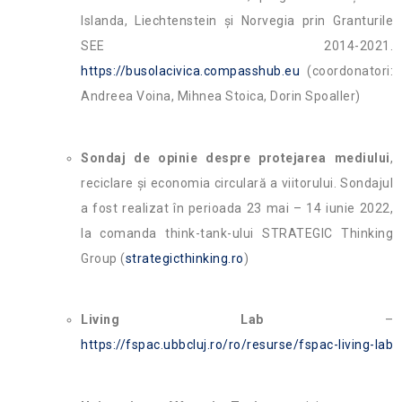
Islanda, Liechtenstein și Norvegia prin Granturile
SEE 2014-2021.
https://busolacivica.compasshub.eu
(coordonatori:
Andreea Voina, Mihnea Stoica, Dorin Spoaller)
Sondaj de opinie despre protejarea mediului
,
reciclare și economia circulară a viitorului. Sondajul
a fost realizat în perioada 23 mai – 14 iunie 2022,
la comanda think-tank-ului STRATEGIC Thinking
Group (
strategicthinking.ro
)
Living Lab
–
https://fspac.ubbcluj.ro/ro/resurse/fspac-living-lab