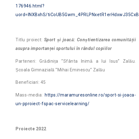
176946.html?
uord=INXBxhS/tiCoUB5Gwm_4PRLPNxetR1erHdxwJ35Cx
Titlu proiect:
Sport și joacă: Conștientizarea comunității
asupra importanței sportului în rândul copiilor
Parteneri: Grădinița ”Sfânta Inimă a lui Isus” Zalău.
Școala Gimnazială ”Mihai Eminescu” Zalău
Beneficiari: 45
Mass-media:
https://maramuresonline.ro/sport-si-joaca-
un-pproiect-fspac-servicelearning/
Proiecte 2022