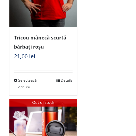
Tricou mânecă scurtă
bărbați roșu
21,00
lei
Selectează
Details
opțiuni
Out of stock