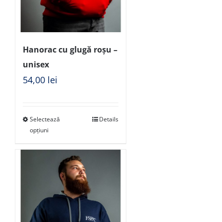
Hanorac cu glugă roșu –
unisex
54,00
lei
Selectează
Details
opțiuni