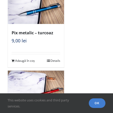
Pix metalic – turcoaz
9,00
lei
Adaugă în coș
Details
This website uses cookies and third party
OK
services.