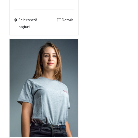
Selectează
Details
opțiuni