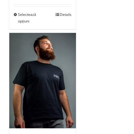
Selectează
Details
opțiuni