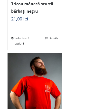
Tricou mânecă scurtă
bărbați negru
21,00
lei
Selectează
Details
opțiuni