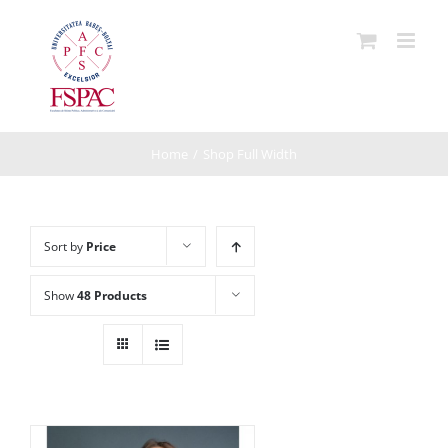
Skip
to
content
Home
/
Shop Full Width
Sort by
Price
Show
48 Products