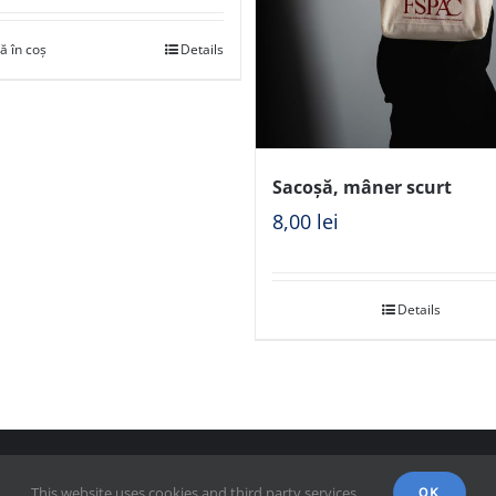
ă în coș
Details
Sacoșă, mâner scurt
8,00
lei
Details
right 2018 - FSPAC - Facultatea de Științe Politice, Administrative și ale Comu
This website uses cookies and third party services.
OK