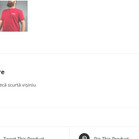
re
că scurtă vișiniu
Tweet This Product
Pin This Product