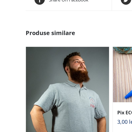
Produse similare
Pix EC
3,00
l