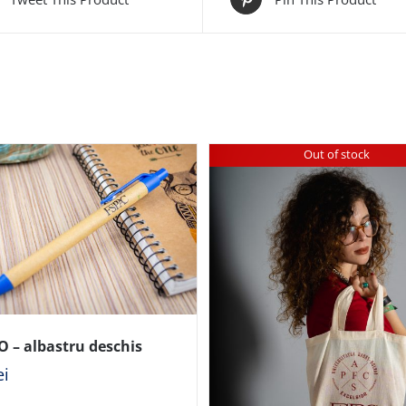
Out of stock
O – albastru deschis
ei