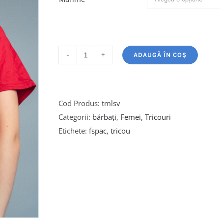
ADAUGĂ ÎN COȘ
Cantitate
Cod Produs:
tmlsv
Categorii:
bărbați
,
Femei
,
Tricouri
Etichete:
fspac
,
tricou