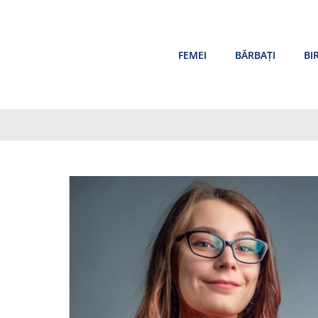
Skip
to
content
FEMEI
BĂRBAȚI
BI