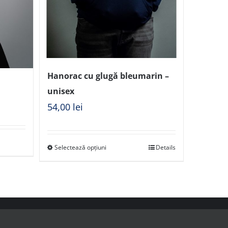
Hanorac cu glugă bleumarin –
unisex
54,00
lei
Selectează opțiuni
Details
nicării