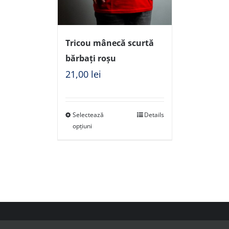
Tricou mânecă scurtă
bărbați roșu
21,00
lei
Selectează
Details
opțiuni
© Copyright 2018 - FSPAC - Facultatea de Științe Politice,