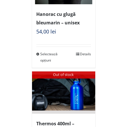
Hanorac cu glugă
bleumarin – unisex
54,00
lei
Selectează
Details
opțiuni
Out of stock
Thermos 400ml –