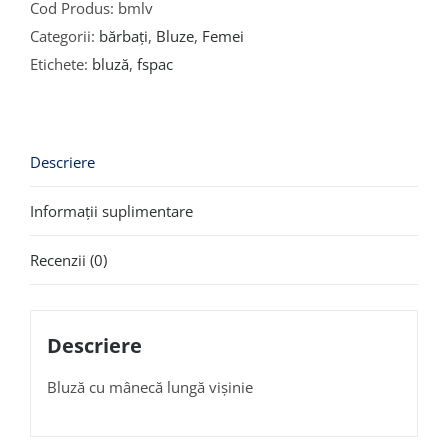
Cod Produs:
bmlv
Categorii:
bărbați
,
Bluze
,
Femei
Etichete:
bluză
,
fspac
Descriere
Informații suplimentare
Recenzii (0)
Descriere
Bluză cu mânecă lungă vișinie