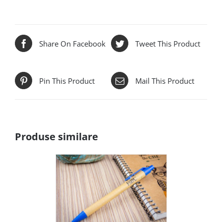
Share On Facebook
Tweet This Product
Pin This Product
Mail This Product
Produse similare