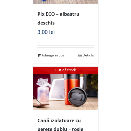
Pix ECO – albastru
deschis
3,00
lei
Adaugă în coș
Details
Out of stock
Cană izolatoare cu
perete dublu – roșie