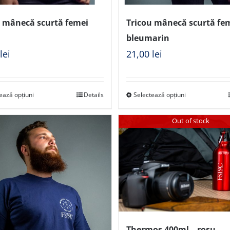
u mânecă scurtă femei
Tricou mânecă scurtă fe
bleumarin
0
lei
21,00
lei
ează opțiuni
Details
Selectează opțiuni
Out of stock
Thermos 400ml – roșu