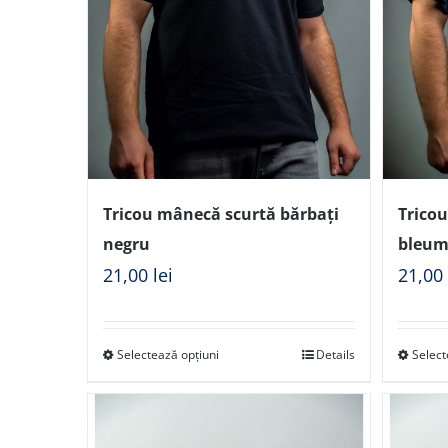
Tricou mânecă scurtă bărbați
Trico
negru
bleum
21,00
lei
21,0
Selectează opțiuni
Details
Select