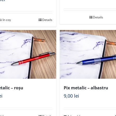
Details
ă în coș
Details
talic – roșu
Pix metalic – albastru
ei
9,00
lei