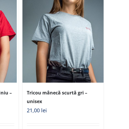
iniu –
Tricou mânecă scurtă gri –
unisex
21,00
lei