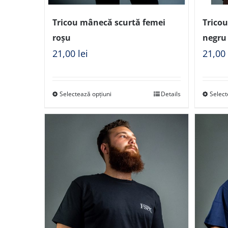
Tricou mânecă scurtă femei
Trico
roșu
negru
21,00
lei
21,0
Selectează opțiuni
Details
Select