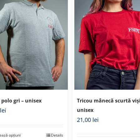
 polo gri – unisex
Tricou mânecă scurtă viș
0
lei
unisex
21,00
lei
ează opțiuni
Details