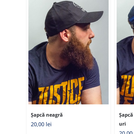
Șapcă neagră
Șapcă 
20,00
lei
uri
20,0