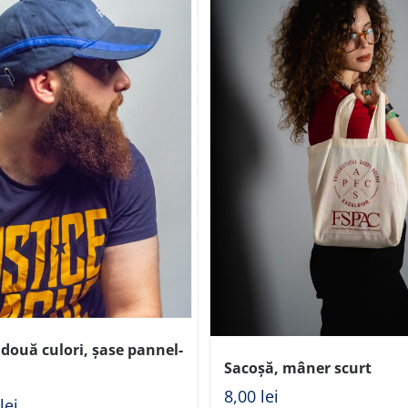
două culori, șase pannel-
Sacoșă, mâner scurt
8,00
lei
0
lei