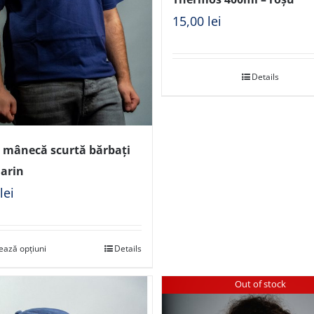
15,00
lei
Details
u mânecă scurtă bărbați
arin
0
lei
ează opțiuni
Details
Out of stock