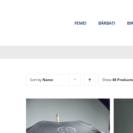
Skip
to
content
FEMEI
BĂRBAȚI
BI
Sort by
Name
Show
48 Products