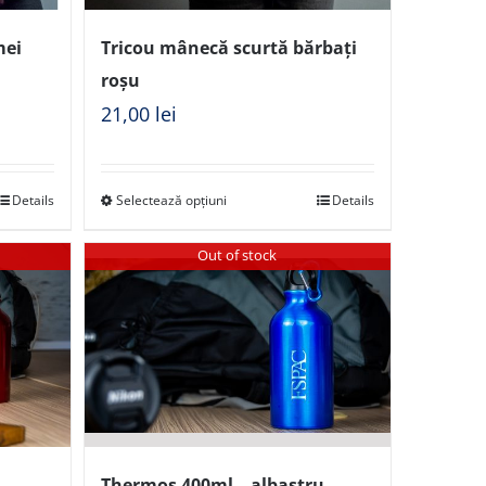
mei
Tricou mânecă scurtă bărbați
roșu
21,00
lei
Details
Selectează opțiuni
Details
Out of stock
Thermos 400ml – albastru