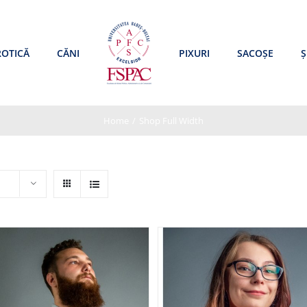
ROTICĂ
CĂNI
PIXURI
SACOȘE
Ș
Home
/
Shop Full Width