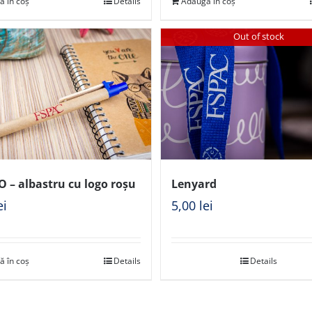
ă în coș
Details
Adaugă în coș
Out of stock
O – albastru cu logo roșu
Lenyard
ei
5,00
lei
ă în coș
Details
Details