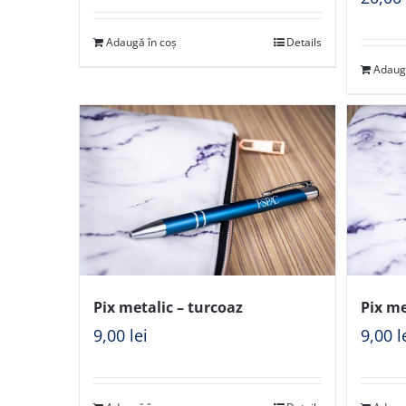
Adaugă în coș
Details
Adaug
Pix metalic – turcoaz
Pix me
9,00
lei
9,00
l