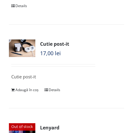
Details
Cutie post-it
17,00
lei
Cutie post-it
Adaugă în coș
Details
Out of stock
Lenyard