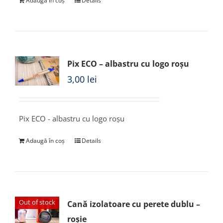
Adaugă în coș
Details
Pix ECO – albastru cu logo roșu
3,00
lei
Pix ECO - albastru cu logo roșu
Adaugă în coș
Details
Out of stock
Cană izolatoare cu perete dublu –
roșie