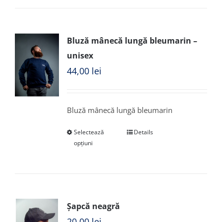
Bluză mânecă lungă bleumarin –
unisex
44,00
lei
Bluză mânecă lungă bleumarin
Selectează
Details
opțiuni
Șapcă neagră
20,00
lei