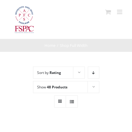
Skip
to
content
Home
/
Shop Full Width
Sort by
Rating
Show
48 Products