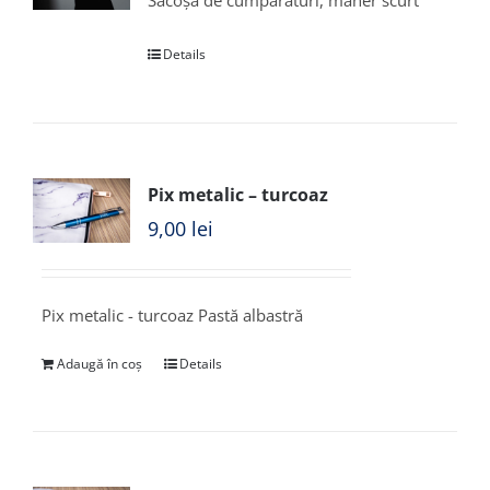
Sacoșă de cumpărături, mâner scurt
Details
Pix metalic – turcoaz
9,00
lei
Pix metalic - turcoaz Pastă albastră
Adaugă în coș
Details