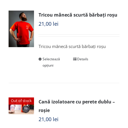
Tricou mânecă scurtă bărbați roșu
21,00
lei
Tricou mânecă scurtă bărbați roșu
Selectează
Details
opțiuni
Out of stock
Cană izolatoare cu perete dublu –
roșie
21,00
lei