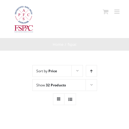
Skip
to
content
Home
/
fspac
Sort by
Price
Show
32 Products