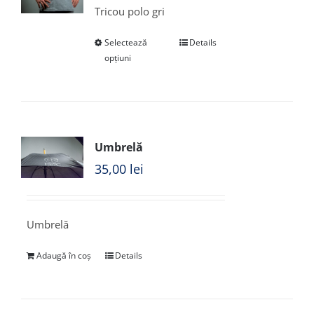
Tricou polo gri
Selectează
Details
opțiuni
Umbrelă
35,00
lei
Umbrelă
Adaugă în coș
Details