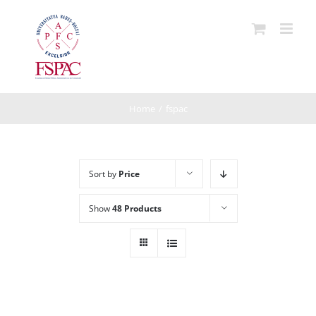
Skip
to
content
Home
/
fspac
Sort by
Price
Show
48 Products