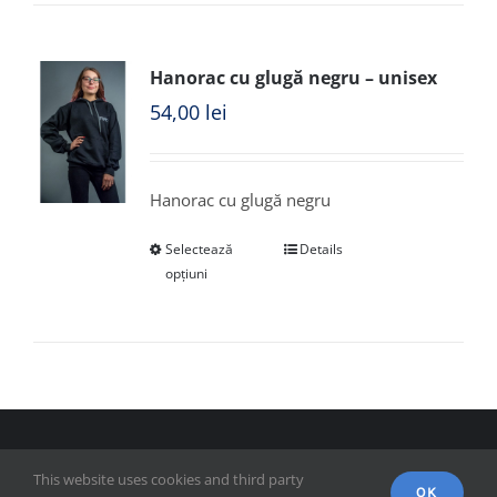
Hanorac cu glugă negru – unisex
54,00
lei
Hanorac cu glugă negru
Selectează
Details
opțiuni
© Copyright 2018 - FSPAC - Facultatea de Științe Politice,
This website uses cookies and third party
Administrative și ale Comunicării
OK