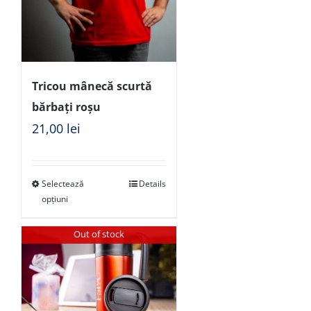
Tricou mânecă scurtă
bărbați roșu
21,00
lei
Selectează
Details
opțiuni
Out of stock