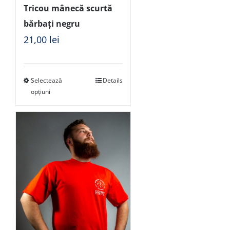
Tricou mânecă scurtă
bărbați negru
21,00
lei
Selectează
Details
opțiuni