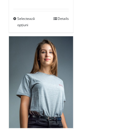
Selectează
Details
opțiuni