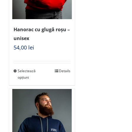
Hanorac cu glugă roșu –
unisex
54,00
lei
Selectează
Details
opțiuni