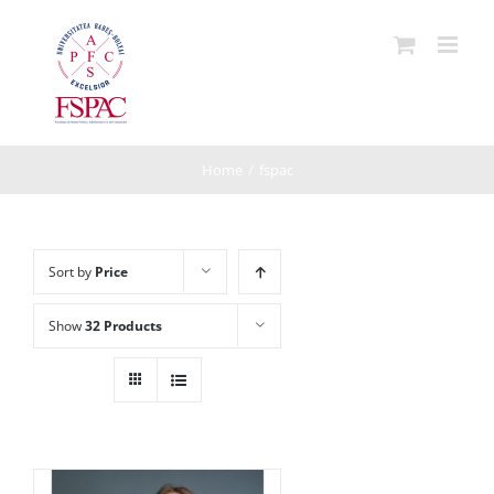
Skip
to
content
Home
/
fspac
Sort by
Price
Show
32 Products