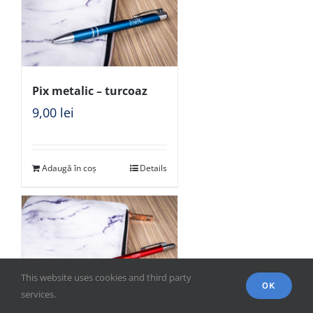
Pix metalic – turcoaz
9,00
lei
Adaugă în coș
Details
This website uses cookies and third party
OK
services.