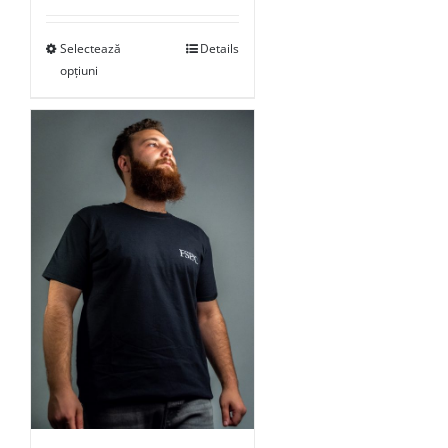
Selectează
Details
opțiuni