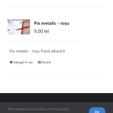
Pix metalic – roșu
9,00
lei
Pix metalic - roșu Pastă albastră
Adaugă în coș
Details
© Copyright 2018 - FSPAC - Facultatea de Științe Politice,
This website uses cookies and third party
Administrative și ale Comunicării
OK