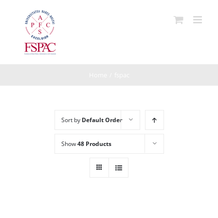
Skip
to
content
Home
/
fspac
Sort by
Default Order
Show
48 Products