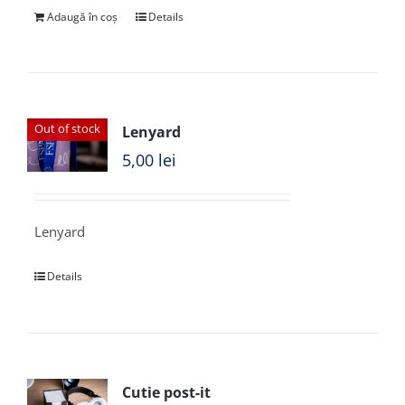
Adaugă în coș
Details
Out of stock
Lenyard
5,00
lei
Lenyard
Details
Cutie post-it