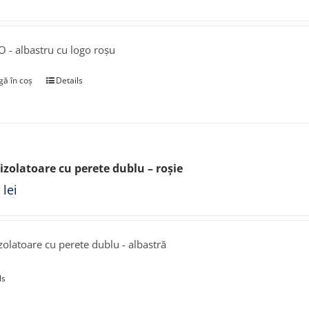
O - albastru cu logo roșu
ă în coș
Details
izolatoare cu perete dublu – roșie
0
lei
zolatoare cu perete dublu - albastră
ls