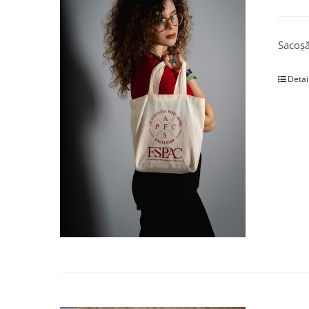
Sacoșă
Detai