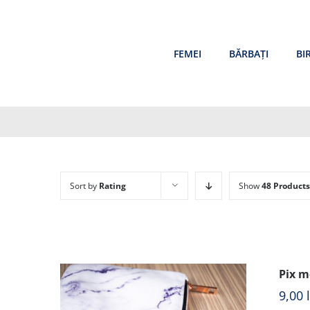
Skip
to
content
FEMEI
BĂRBAȚI
BI
Sort by
Rating
Show
48 Products
Pix m
9,00