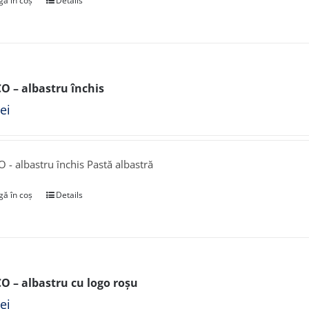
ă în coș
Details
CO – albastru închis
lei
O - albastru închis Pastă albastră
ă în coș
Details
CO – albastru cu logo roșu
lei