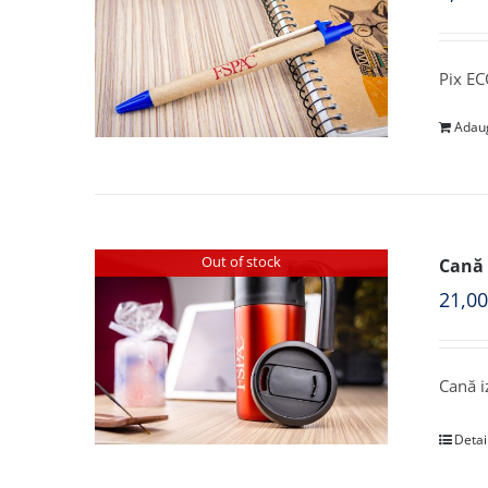
Pix EC
Adaug
Out of stock
Cană 
21,0
Cană i
Detai