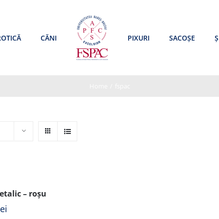
ROTICĂ
CĂNI
PIXURI
SACOȘE
Ș
Home
/
fspac
etalic – roșu
lei