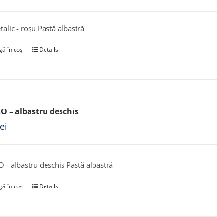
talic - roșu Pastă albastră
ă în coș
Details
CO – albastru deschis
lei
O - albastru deschis Pastă albastră
ă în coș
Details