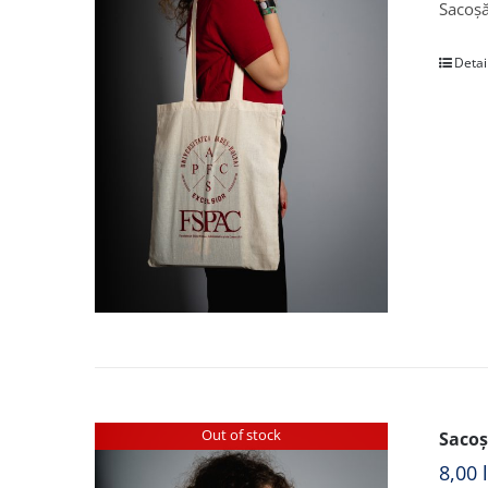
Sacoșă
Detai
Out of stock
Sacoș
8,00