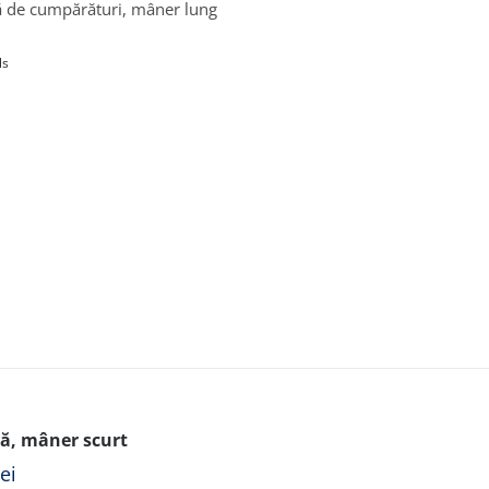
 de cumpărături, mâner lung
ls
ă, mâner scurt
lei