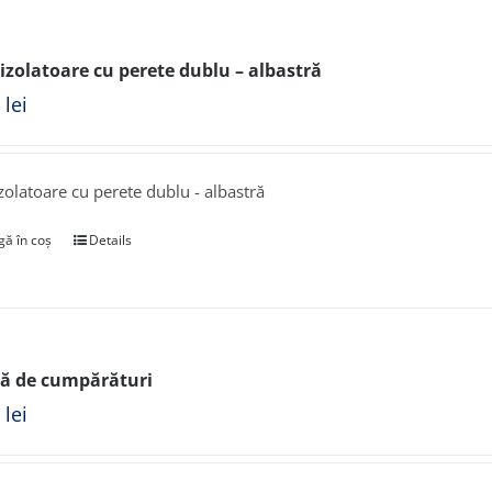
izolatoare cu perete dublu – albastră
0
lei
zolatoare cu perete dublu - albastră
ă în coș
Details
ă de cumpărături
0
lei