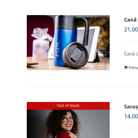
Cană 
21,0
Cană i
Adaug
Out of stock
Sacoș
14,0