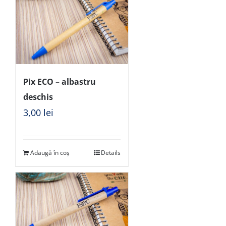
Pix ECO – albastru
deschis
3,00
lei
Adaugă în coș
Details