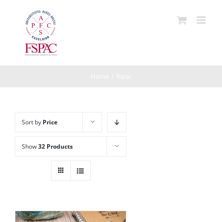
Skip
to
content
Home
/
fspac
Sort by
Price
Show
32 Products