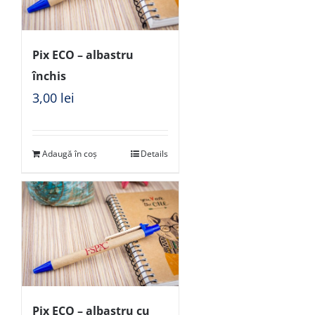
Pix ECO – albastru
închis
3,00
lei
Adaugă în coș
Details
Pix ECO – albastru cu