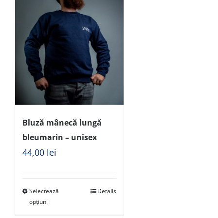
Bluză mânecă lungă
bleumarin – unisex
44,00
lei
Selectează
Details
opțiuni