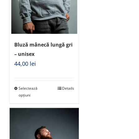
Bluză mânecă lungă gri
– unisex
44,00
lei
Selectează
Details
opțiuni