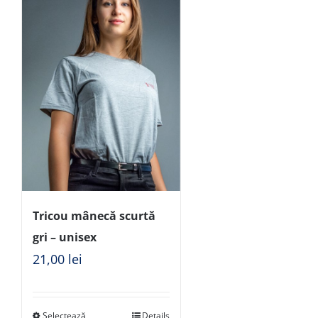
Tricou mânecă scurtă
gri – unisex
21,00
lei
Selectează
Details