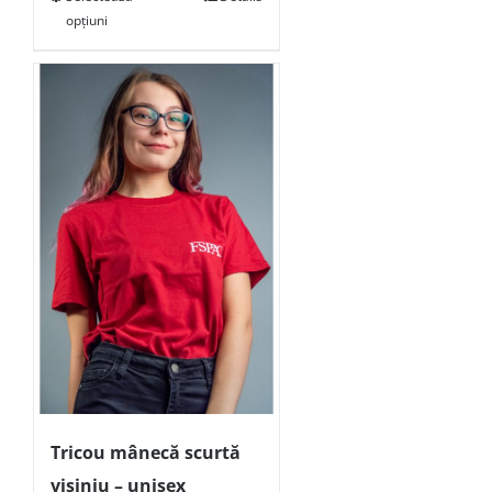
opțiuni
Tricou mânecă scurtă
vișiniu – unisex