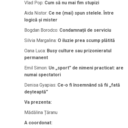
Vlad Pop:
Cum să nu mai fim stupizi
Aida Nistor:
Ce ne (mai) spun stelele. Între
logică și mister
Bogdan Borodco:
Condamnații de serviciu
Silvia Margalina:
O iluzie prea scump plătită
Oana Luca:
Busy culture sau prizonieratul
permanent
Emil Simon:
Un „sport” de nimeni practicat: are
numai spectatori
Denisa Gyapias:
Ce-o fi însemnând să fii „fată
deșteaptă”
Va prezenta:
Mădălina Țăranu
A coordonat: