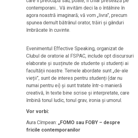
care îi preocupă sau, poate, îi chiar presează pe
contemporani... Vă invităm deci la o întâlnire în
agora noastră imaginară; vă vom „livra”, precum
spunea demult bătrânul orator, trăiri și gânduri
îmbrăcate în cuvinte.
Evenimentul Effective Speaking, organizat de
Clubul de oratorie al FSPAC, include opt discursuri
elaborate și susținute de studente și studenți ai
facultății noastre. Temele abordate sunt „de-ale
vieții”, sunt de interes pentru studenți (dar nu
numai pentru ei) și sunt tratate într-o manieră
creativă, în texte bine scrise și interpretate, care
îmbină tonul ludic, tonul grav, ironia și umorul.
Vor vorbi:
Aura Cîmpean:
„FOMO sau FOBY – despre
fricile contemporanilor