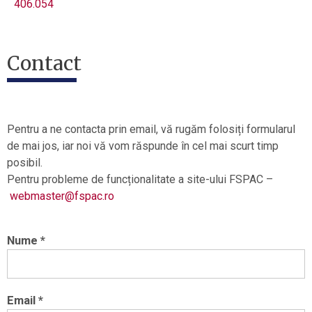
406.054
Contact
Pentru a ne contacta prin email, vă rugăm folosiți formularul
de mai jos, iar noi vă vom răspunde în cel mai scurt timp
posibil.
Pentru probleme de funcționalitate a site-ului FSPAC –
webmaster@fspac.ro
Nume *
Email *