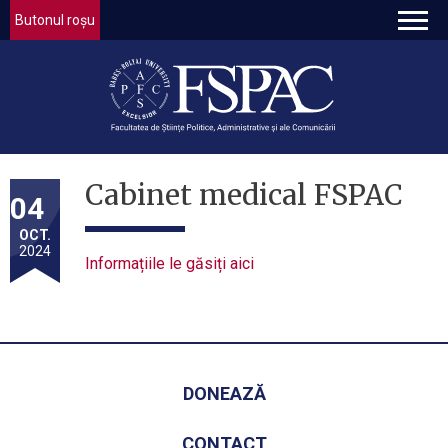
Butonul roșu
Cabinet medical FSPAC
04
OCT.
2024
Informațiile le găsiți aici
DONEAZĂ
CONTACT