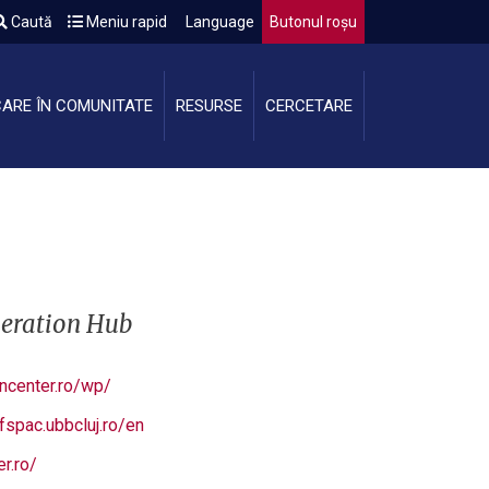
Caută
Meniu rapid
Language
Butonul roșu
CARE ÎN COMUNITATE
RESURSE
CERCETARE
peration Hub
oncenter.ro/wp/
.fspac.ubbcluj.ro/en
r.ro/