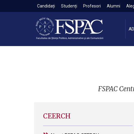
Candidați
Studenți
Profesori
Alumni
Aleg
AD
FSPAC Centr
CEERCH