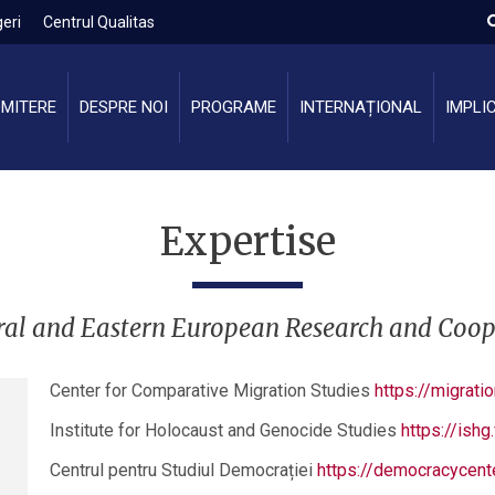
eri
Centrul Qualitas
MITERE
DESPRE NOI
PROGRAME
INTERNAȚIONAL
IMPLI
Expertise
al and Eastern European Research and Coo
Center for Comparative Migration Studies
https://migrati
Institute for Holocaust and Genocide Studies
https://ishg
Centrul pentru Studiul Democrației
https://democracycente