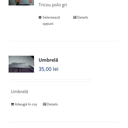
Tricou polo gri
Selectează
Details
opțiuni
Umbrelă
35,00
lei
Umbrelă
Adaugă în coș
Details