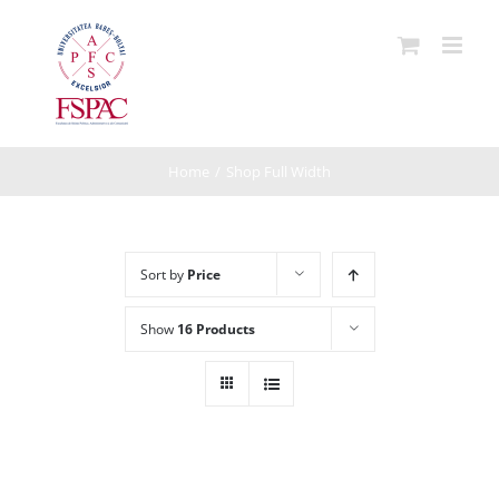
Skip
to
content
Home
/
Shop Full Width
Sort by
Price
Show
16 Products