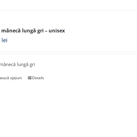
 mânecă lungă gri – unisex
0
lei
mânecă lungă gri
tează opțiuni
Details