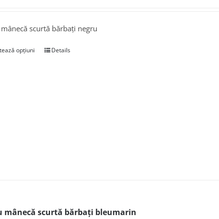
 mânecă scurtă bărbați negru
tează opțiuni
Details
u mânecă scurtă bărbați bleumarin