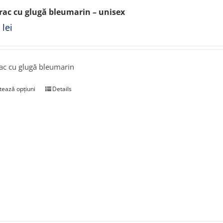
ac cu glugă bleumarin – unisex
0
lei
c cu glugă bleumarin
tează opțiuni
Details