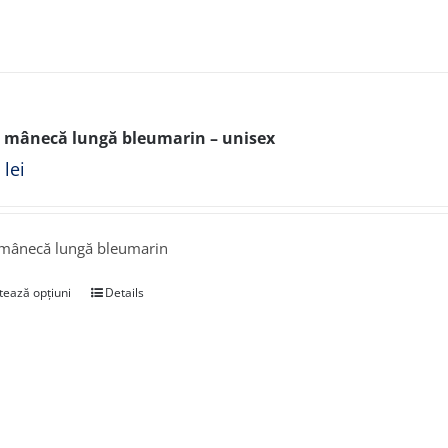
 mânecă lungă bleumarin – unisex
0
lei
 mânecă lungă bleumarin
tează opțiuni
Details