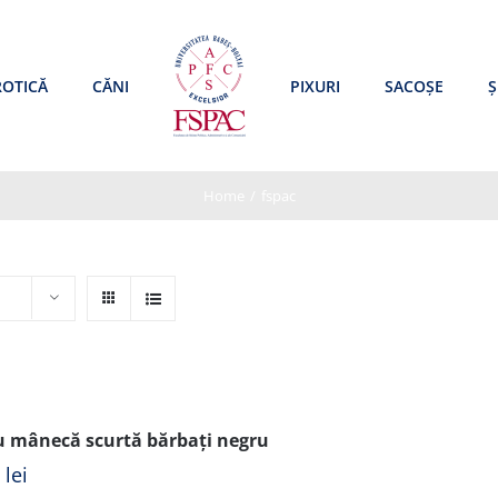
ROTICĂ
CĂNI
PIXURI
SACOȘE
Ș
Home
/
fspac
u mânecă scurtă bărbați negru
0
lei