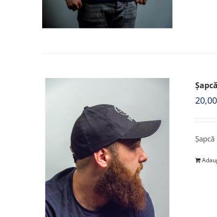
Șapcă
20,0
Șapcă
Adaug