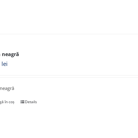
 neagră
0
lei
 neagră
ă în coș
Details