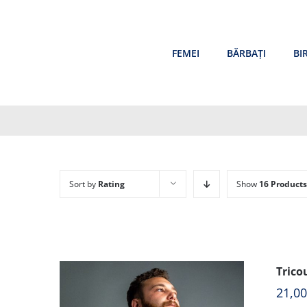
Skip
to
content
FEMEI
BĂRBAȚI
BI
Sort by
Rating
Show
16 Products
Trico
21,0