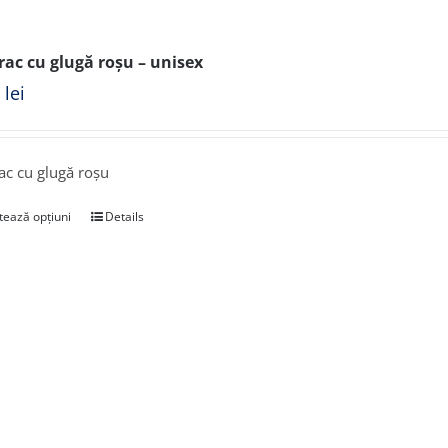
ac cu glugă roșu – unisex
0
lei
c cu glugă roșu
tează opțiuni
Details