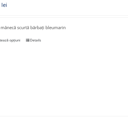
0
lei
 mânecă scurtă bărbați bleumarin
tează opțiuni
Details