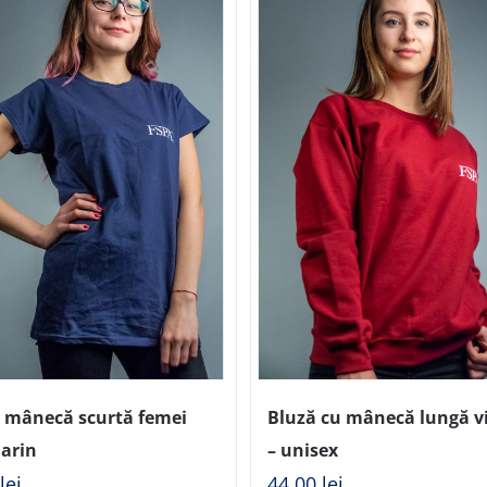
u mânecă scurtă femei
Bluză cu mânecă lungă vi
arin
– unisex
0
lei
44,00
lei