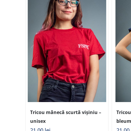
Tricou mânecă scurtă vișiniu –
Trico
unisex
bleum
21,00
lei
21,0