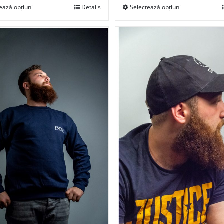
ează opțiuni
Details
Selectează opțiuni