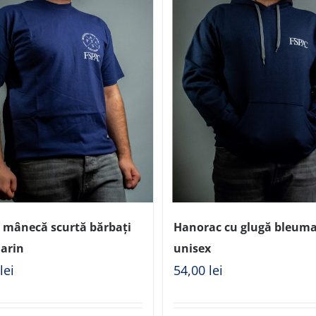
u mânecă scurtă bărbați
Hanorac cu glugă bleuma
arin
unisex
0
lei
54,00
lei