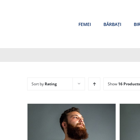
Skip
to
content
FEMEI
BĂRBAȚI
BI
Sort by
Rating
Show
16 Products