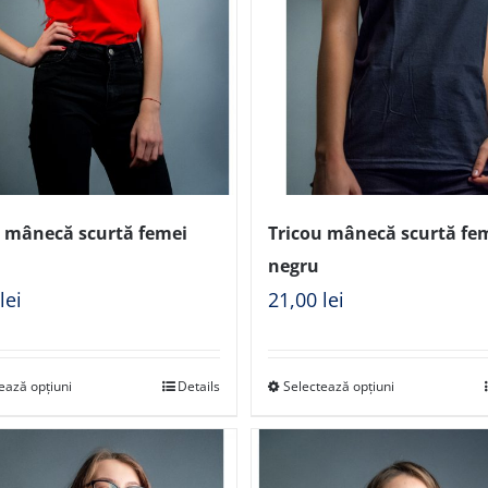
u mânecă scurtă femei
Tricou mânecă scurtă fe
negru
0
lei
21,00
lei
ează opțiuni
Details
Selectează opțiuni