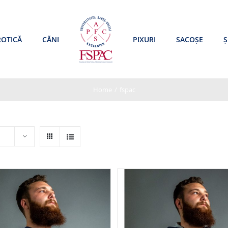
ROTICĂ
CĂNI
PIXURI
SACOȘE
Ș
Home
/
fspac