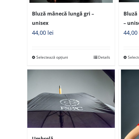
Bluză mânecă lungă gri –
Bluză
unisex
– unis
44,00
lei
44,0
Selectează opțiuni
Details
Select
Umbrelă