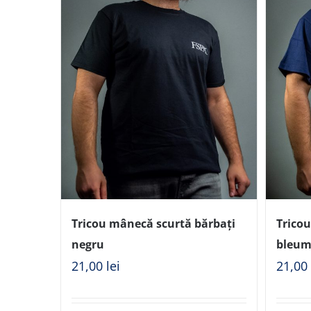
Tricou mânecă scurtă bărbați
Trico
negru
bleum
21,00
lei
21,0