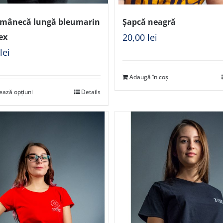
 mânecă lungă bleumarin
Șapcă neagră
ex
20,00
lei
0
lei
Adaugă în coș
ează opțiuni
Details