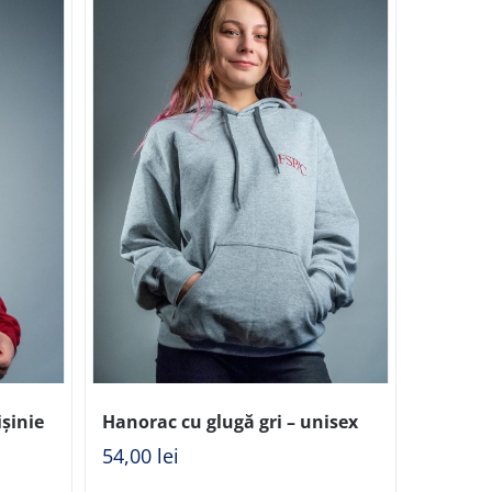
șinie
Hanorac cu glugă gri – unisex
54,00
lei