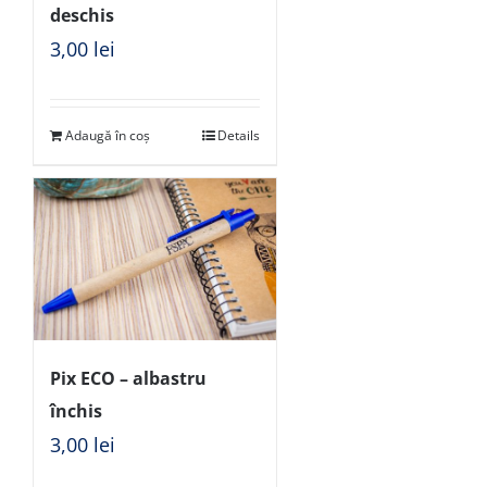
deschis
3,00
lei
Adaugă în coș
Details
Pix ECO – albastru
închis
3,00
lei