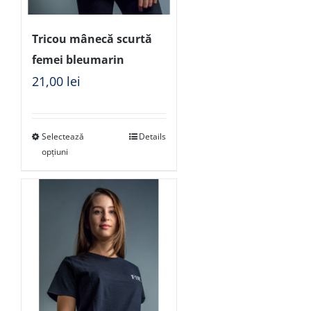
Tricou mânecă scurtă
femei bleumarin
21,00
lei
Selectează
Details
opțiuni