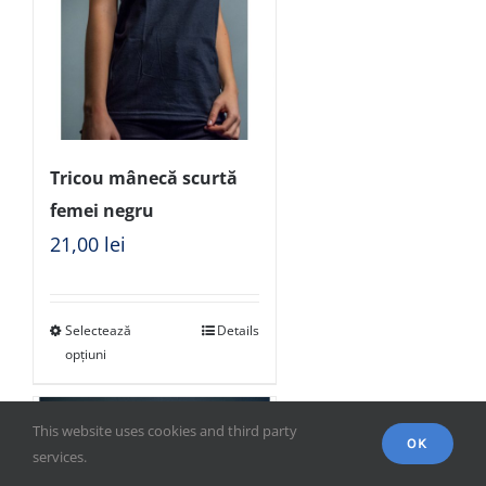
Tricou mânecă scurtă
femei negru
21,00
lei
Selectează
Details
opțiuni
This website uses cookies and third party
OK
services.