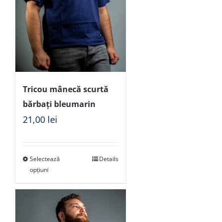
Tricou mânecă scurtă
bărbați bleumarin
21,00
lei
Selectează
Details
opțiuni