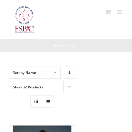
Skip
to
content
Home
/
fspac
Sort by
Name
Show
32 Products