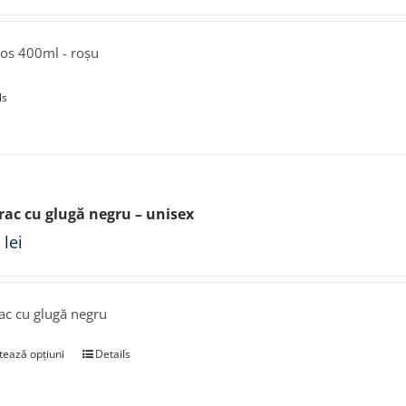
os 400ml - roșu
ls
ac cu glugă negru – unisex
0
lei
c cu glugă negru
tează opțiuni
Details