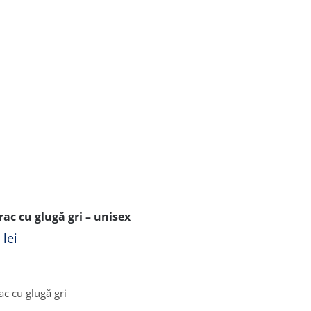
ac cu glugă gri – unisex
0
lei
c cu glugă gri