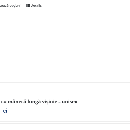
tează opțiuni
Details
 cu mânecă lungă vișinie – unisex
0
lei