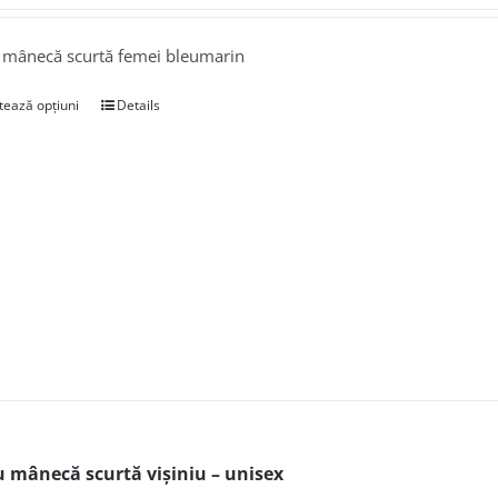
 mânecă scurtă femei bleumarin
tează opțiuni
Details
u mânecă scurtă vișiniu – unisex