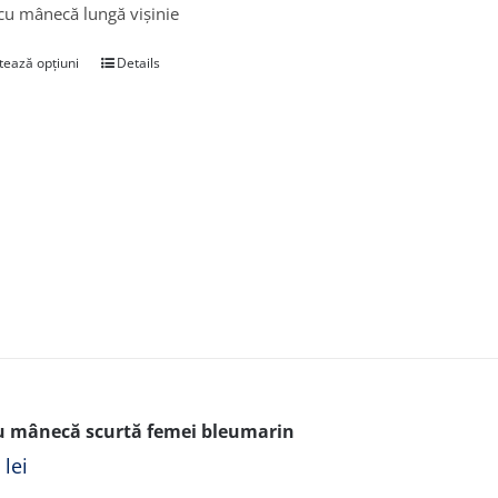
cu mânecă lungă vișinie
tează opțiuni
Details
u mânecă scurtă femei bleumarin
0
lei