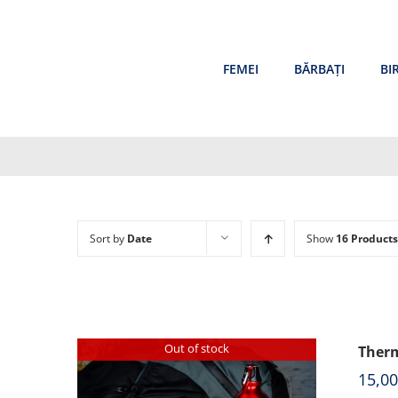
Skip
to
content
FEMEI
BĂRBAȚI
BI
Sort by
Date
Show
16 Products
Out of stock
Therm
15,0