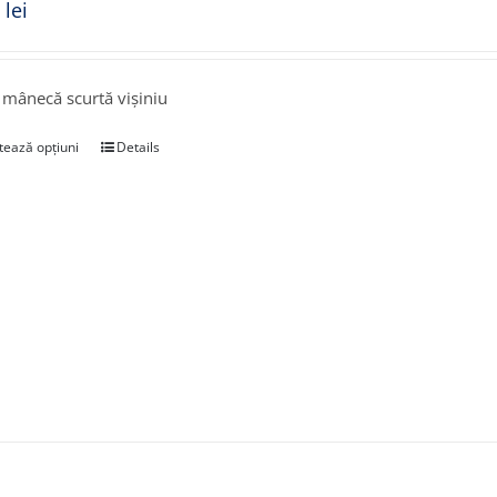
0
lei
 mânecă scurtă vișiniu
tează opțiuni
Details