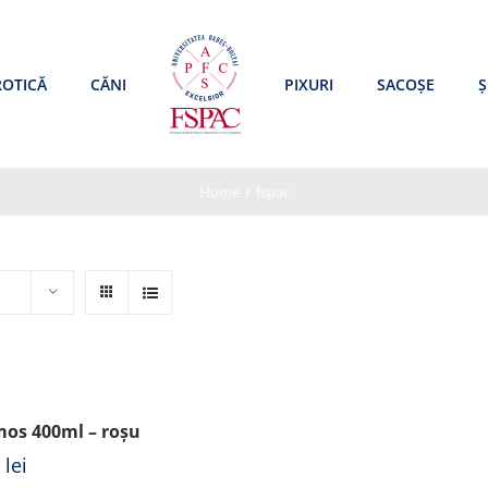
ROTICĂ
CĂNI
PIXURI
SACOȘE
Ș
Home
/
fspac
os 400ml – roșu
0
lei