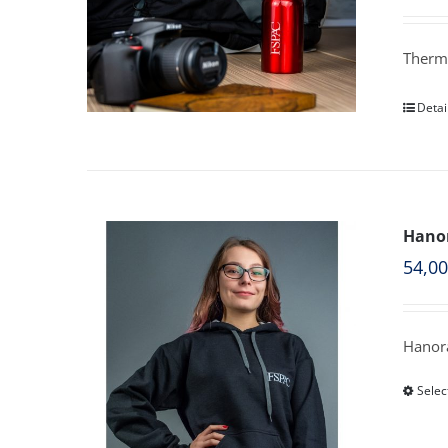
Therm
Detai
Hanor
54,0
Hanora
Selec