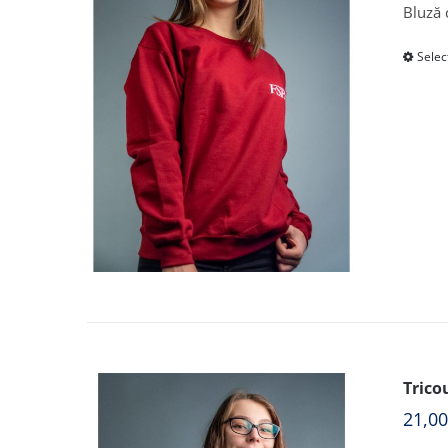
Bluză 
Selec
Trico
21,0