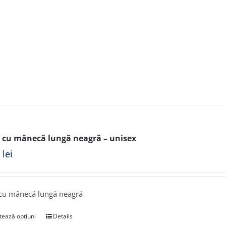
 cu mânecă lungă neagră – unisex
0
lei
cu mânecă lungă neagră
tează opțiuni
Details