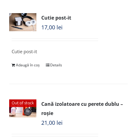
Cutie post-it
17,00
lei
Cutie post-it
Adaugă în coș
Details
Out of stock
Cană izolatoare cu perete dublu –
roșie
21,00
lei