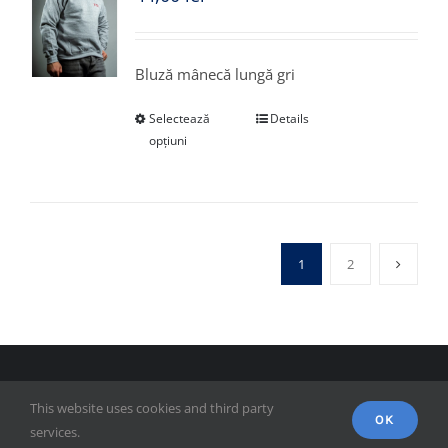
Bluză mânecă lungă gri
Selectează
Details
opțiuni
1
2
© Copyright 2018 - FSPAC - Facultatea de Științe Politice,
This website uses cookies and third party
Administrative și ale Comunicării
OK
services.