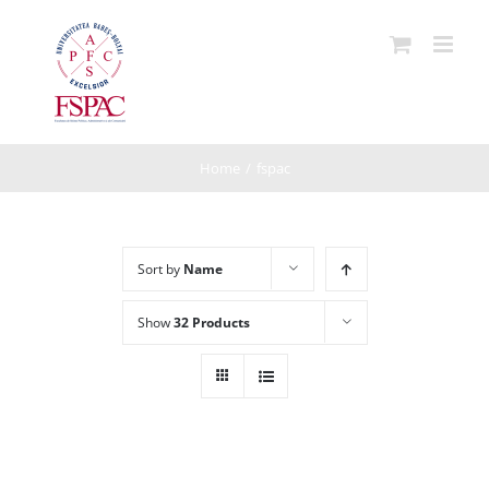
Skip
to
content
Home
/
fspac
Sort by
Name
Show
32 Products