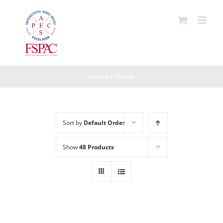
Skip
to
content
Home
/
Femei
Sort by
Default Order
Show
48 Products