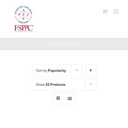
Skip
to
content
Home
/
bărbați
Sort by
Popularity
Show
32 Products