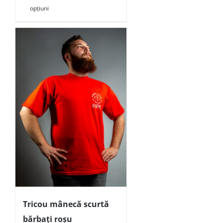
opțiuni
Tricou mânecă scurtă
bărbați roșu