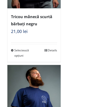
Tricou mânecă scurtă
bărbați negru
21,00
lei
Selectează
Details
opțiuni