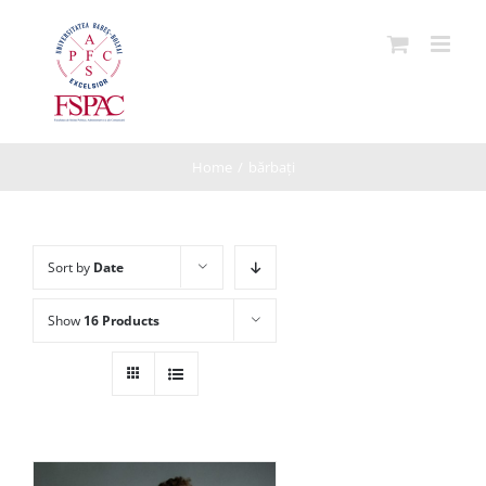
Skip
to
content
Home
/
bărbați
Sort by
Date
Show
16 Products