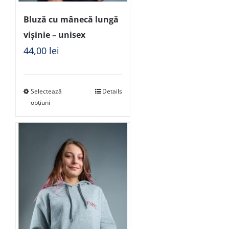
Bluză cu mânecă lungă
vișinie – unisex
44,00
lei
Selectează
Details
opțiuni