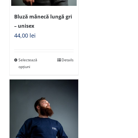
Bluză mânecă lungă gri
– unisex
44,00
lei
Selectează
Details
opțiuni