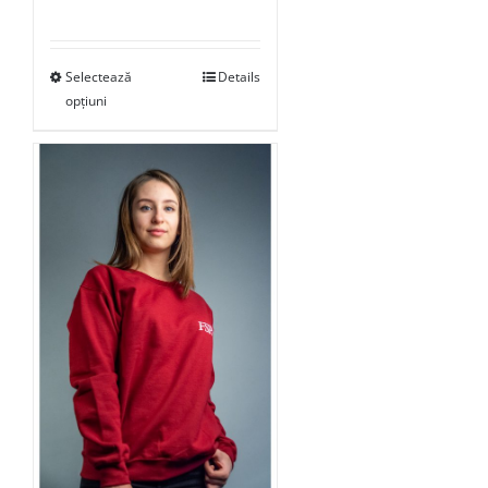
Selectează
Details
opțiuni