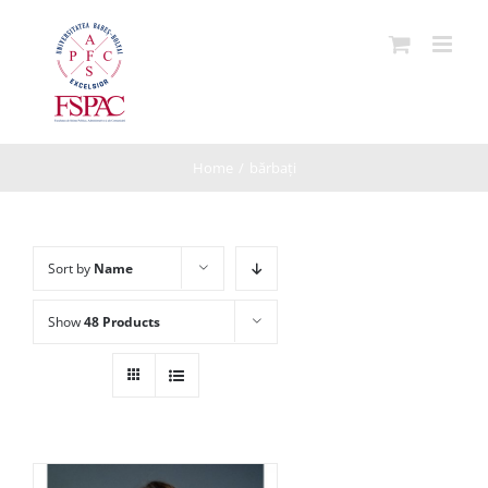
Skip
to
content
Home
/
bărbați
Sort by
Name
Show
48 Products