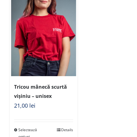
Tricou mânecă scurtă
vișiniu – unisex
21,00
lei
Selectează
Details
opțiuni