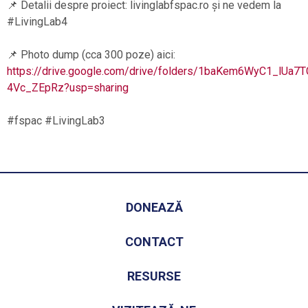
📌 Detalii despre proiect: livinglabfspac.ro și ne vedem la
#LivingLab4
📌 Photo dump (cca 300 poze) aici:
https://drive.google.com/drive/folders/1baKem6WyC1_lUa
4Vc_ZEpRz?usp=sharing
#fspac #LivingLab3
DONEAZĂ
CONTACT
RESURSE