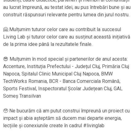
au lucrat împreună, au testat idei, au pus întrebări bune și au
construit răspunsuri relevante pentru lumea din jurul nostru.
🤗 Mulțumim tuturor celor care au contribuit la succesul
Living Lab și tuturor celor care au susținut această inițiativă
de la prima idee până la rezultatele finale.
😎 Mulțumim în mod special și partenerilor de anul acesta:
Accenture, Instituția Prefectului - Județul Cluj, Primăria Cluj
Napoca, Spitalul Clinic Municipal Cluj Napoca, BMW
TechWorks Romania, BCR - Banca Comerciala Română,
Sports Festival, Inspectoratul Școlar Județean Cluj, GAL
Someș Transilvan
🥹 Ne bucurăm că am putut construi împreună un proiect cu
impact și abia așteptăm să ducem mai departe energia,
lecțiile și conexiunile create în cadrul #livinglab