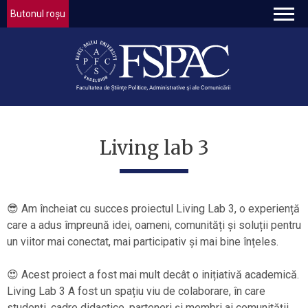
Butonul roșu
Living lab 3
😎 Am încheiat cu succes proiectul Living Lab 3, o experiență
care a adus împreună idei, oameni, comunități și soluții pentru
un viitor mai conectat, mai participativ și mai bine înțeles.
😍 Acest proiect a fost mai mult decât o inițiativă academică.
Living Lab 3 A fost un spațiu viu de colaborare, în care
studenți, cadre didactice, parteneri și membri ai comunității