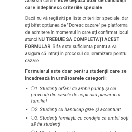
Această cerere
este depusă doar de candidații
care îndeplinesc criteriile speciale
.
Dacă nu vă regăsiți pe lista criteriilor speciale, dar
ați bifat opțiunea de "Doresc cazare" pe platforma
de admitere în momentul în care ați confirmat locul
atunci
NU TREBUIE SĂ COMPLETAȚI ACEST
FORMULAR
. Bifa este suficientă pentru a vă
asigura că intrați în procesul de ierarhizare pentru
cazare.
Formularul este doar pentru studenții care se
încadrează în următoarele categorii:
1. Studenţi orfani de ambii părinți şi cei
proveniți din casele de copii sau plasament
familial
2. Studenţi cu handicap grav şi accentuat
3. Studenţi familiști, cu condiția ca ambii soți
să fie studenţi