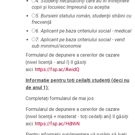
4. Studenţi necăsătoriți care au în întreținere
copii şi locuiesc împreună cu aceștia
5. Bursierii statului român, studenţii străini cu
frecvenţă
6. Aplicant pe baza criteriului social - medical
7. Aplicant pe baza criteriului social - venit
sub minimul/economie
Formularul de depunere a cererilor de cazare
(nivel licență - anul I) îl găsiți
aici:
https://fsp.ac/AwidQ
Informație pentru toți ceilalți studenți (deci nu
de anul 1):
Completați formularul de mai jos:
Formularul de depunere a cererilor de cazare
(nivel licență + masterat - toți ceilalți ani) îl găsiți
aici:
https://fsp.ac/HdhhN
Pentru informații suplimentare vă rugăm să luați