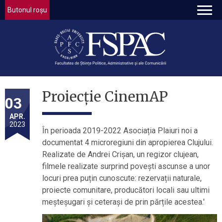
Butonul roșu
Proiecție CinemAP
03
APR.
2023
În perioada 2019-2022 Asociația Plaiuri noi a
documentat 4 microregiuni din apropierea Clujului.
Realizate de Andrei Crișan, un regizor clujean,
filmele realizate surprind povești ascunse a unor
locuri prea puțin cunoscute: rezervații naturale,
proiecte comunitare, producători locali sau ultimi
meșteșugari și ceterași de prin părțile acestea.'