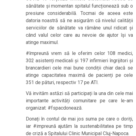
sănătate și momentan spitalul funcționează sub o
presiune considerabilă. Tocmai de aceea este
datoria noastră să ne asigurăm că nivelul calității
serviciilor de sănătate va rămâne unul ridicat și
când valul celor care au nevoie de ajutor își va
atinge maximul.
#împreună vrem să le oferim celor 108 medici,
302 asistenți medicali și 197 infirmieri îngrijitori și
brancardieri cele mai bune condiții chiar dacă se
atinge capacitatea maximă de pacienți pe cele
351 de pături, respectiv 17 pe ATI.
Vă invităm astăzi să participați la una din cele mai
importante activități comunitare pe care le-am
organizat: #fspacdonează.
Donați în contul de mai jos suma pe care o doriți,
iar #impreună ajutăm la sustenabilitatea pe timp
de criză a Spitalului Clinic Municipal Cluj-Napoca.