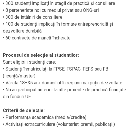
• 300 studenți implicați în stagii de practică și consiliere
• 8 parteneriate noi cu mediul privat sau ONG-uri
• 300 de întâlniri de consiliere
• 100 de studenți implicați în formare antreprenorială și
dezvoltare durabilă
• 60 contracte de muncă încheiate
Procesul de selecție al studenților:
Sunt eligibili studenți care:
• Studenți înmatriculați la FPSE, FSPAC, FEFS sau FB
(licență/master)
• Vârsta 18–35 ani, domiciliul în regiuni mai puțin dezvoltate
• Nu au participat anterior la alte proiecte de practică finanțate
din fonduri UE
Criterii de selecție:
• Performanță academică (media/credite)
• Activități extracurriculare (voluntariat, premii, publicații)