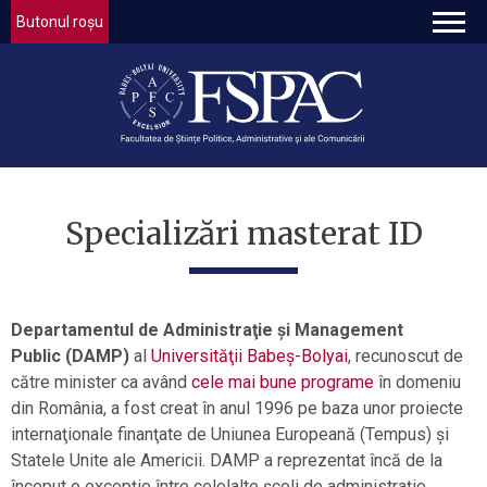
Butonul roșu
Specializări masterat ID
Departamentul de Administraţie și Management
Public (DAMP)
al
Universităţii Babeș-Bolyai
, recunoscut de
către minister ca având
cele mai bune programe
în domeniu
din România, a fost creat în anul 1996 pe baza unor proiecte
internaţionale finanţate de Uniunea Europeană (Tempus) şi
Statele Unite ale Americii. DAMP a reprezentat încă de la
început o excepţie între celelalte şcoli de administraţie