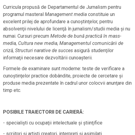
Curricula propusă de Departamentul de Jurnalism pentru
programul masteral
Management
media
constituie un
excelent prilej de aprofundare a cunoştinţelor, pentru
absolvenţii nivelului de licenţă în jurnalism/studii media şi nu
numai. Cursuri precum
Metode de bună practică în mass-
media, Cultura new media, Managementul comunicării de
criză, Structuri narative de succes
asigură studenţilor
informaţii necesare dezvoltării cunoaşterii.
Formele de examinare sunt moderne: teste de verificare a
cunoştinţelor practice dobândite, proiecte de cercetare şi
produse media prezentate în cadrul unor colocvii anunţare din
timp etc.
POSIBILE TRAIECTORII DE CARIERĂ:
- specialişti cu ocupaţii intelectuale și ştiinţifice
- scriitori şi artişti creatori, interpreţi şi asimilaţi