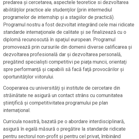
predarea şi cercetarea, aspectele teoretice si dezvoltarea
abilităţilor practice ale studenţilor (prin intermediul
programelor de internship şi a stagiilor de practică).
Programul nostru a fost dezvoltat integrând cele mai ridicate
standarde internaţionale de calitate şi se finalizează cu o
diplomă recunoscută în spaţiul european. Programul
promovează prin cursurile din domenii diverse calificarea şi
dezvoltarea profesională dar şi dezvoltarea personală,
pregătind specialişti competitivi pe piaţa muncii, orientaţi
spre performanţă şi capabili să facă faţă provocărilor şi
oportunităţilor viitorului.
Cooperarea cu universităţi şi institute de cercetare din
străinătate ne asigură un contact strâns cu comunitatea
ştiinţifică şi competitivitatea programului pe plan
internaţional.
Curricula noastră, bazată pe o abordare interdisciplinară,
asigură în egală măsură o pregătire la standarde ridicate
pentru sectorul non-profit şi pentru cel privat, îmbinând