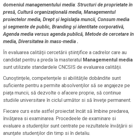
domeniul
managementului media
:
Structuri de proprietate în
presă, Cultură organizaţională media, Managementul
proiectelor media, Drept şi legislaţia muncii, Consum media
şi segmente de public, Branding şi identitate corporativă,
Agenda media versus agenda publică, Metode de cercetare în
media, Diversitatea în mass-media .
În evaluarea calităţii cercetării ştiinţifice a cadrelor care au
candidat pentru a preda la masteratul
Managementul media
sunt utilizate standardele CNCSIS de evaluarea calităţii.
Cunoştinţele, competenţele si abilităţile dobândite sunt
suficiente pentru a permite absolvenţilor să se angajeze pe
piaţa muncii, să dezvolte o afacere proprie, să continue
studiile universitare în ciclul următor si să înveţe permanent.
Fiecare curs este astfel proiectat încât să îmbine predarea,
învăţarea si examinarea. Procedeele de examinare si
evaluare a studenţilor sunt centrate pe rezultatele învăţării si
anunţate studenţilor din timp si în detaliu.