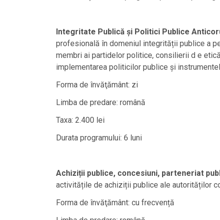
Integritate Publică şi Politici Publice Anticor
profesională în domeniul integrității publice a per
membri ai partidelor politice, consilierii d e etică 
implementarea politicilor publice și instrumentelo
Forma de învăţământ: zi
Limba de predare: română
Taxa: 2.400 lei
Durata programului: 6 luni
Achiziții publice, concesiuni, parteneriat publ
activitățile de achiziții publice ale autorităților 
Forma de învăţământ: cu frecvență