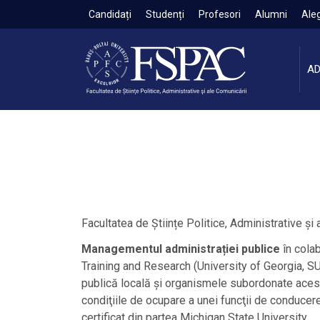
Candidați
Studenți
Profesori
Alumni
Aleg
AD
Facultatea de Științe Politice, Administrative 
Managementul administrației publice
în cola
Training and Research (University of Georgia, SUA
publică locală şi organismele subordonate acest
condiţiile de ocupare a unei funcţii de conducere
certificat din partea Michigan State University.