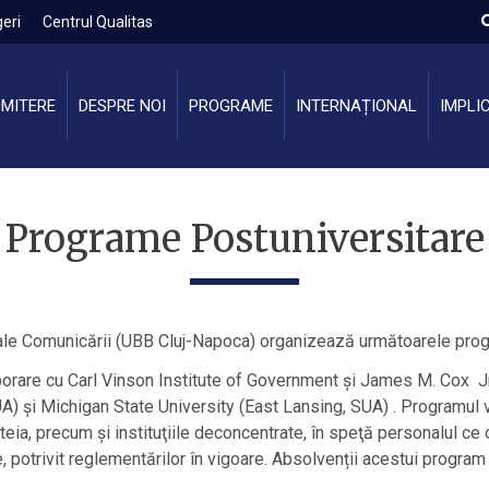
eri
Centrul Qualitas
MITERE
DESPRE NOI
PROGRAME
INTERNAȚIONAL
IMPLI
Programe Postuniversitare
și ale Comunicării (UBB Cluj-Napoca) organizează următoarele pro
borare cu Carl Vinson Institute of Government și James M. Cox J
) și Michigan State University (East Lansing, SUA) . Programul viz
eia, precum şi instituţiile deconcentrate, în speţă personalul ce
, potrivit reglementărilor în vigoare. Absolvenții acestui program