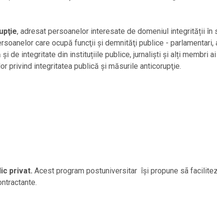
upţie
, adresat persoanelor interesate de domeniul integrității î
soanelor care ocupă funcţii şi demnităţi publice - parlamentari, aleş
și de integritate din instituțiile publice, jurnaliști și alți membri a
r privind integritatea publică şi măsurile anticorupţie.
ic privat.
Acest program postuniversitar ȋşi propune sã facilitez
contractante.