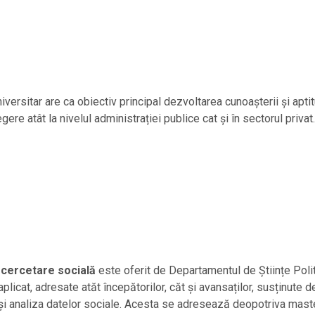
versitar are ca obiectiv principal dezvoltarea cunoașterii și aptitu
ere atât la nivelul administrației publice cat și în sectorul privat.
 cercetare socială
este oferit de Departamentul de Științe Polit
licat, adresate atăt începătorilor, căt și avansaților, susținute d
 analiza datelor sociale. Acesta se adresează deopotriva mastera