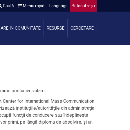
Caută
Meniu rapid
Language
Butonul roșu
CARE ÎN COMUNITATE
RESURSE
CERCETARE
grame postuniversitare:
r. Center for International Mass Communication
ează instituţiile/autorităţile din administraţia
 ocupă funcţii de conducere sau îndeplineşte
 vor primi, pe lângă diploma de absolvire, și un