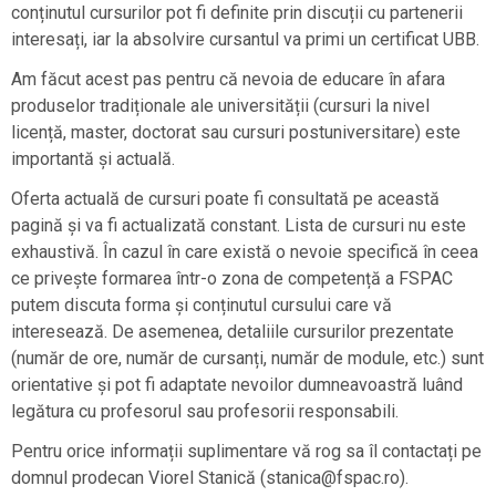
conținutul cursurilor pot fi definite prin discuții cu partenerii
interesați, iar la absolvire cursantul va primi un certificat UBB.
Am făcut acest pas pentru că nevoia de educare în afara
produselor tradiționale ale universității (cursuri la nivel
licență, master, doctorat sau cursuri postuniversitare) este
importantă și actuală.
Oferta actuală de cursuri poate fi consultată pe această
pagină și va fi actualizată constant. Lista de cursuri nu este
exhaustivă. În cazul în care există o nevoie specifică în ceea
ce privește formarea într-o zona de competență a FSPAC
putem discuta forma și conținutul cursului care vă
interesează. De asemenea, detaliile cursurilor prezentate
(număr de ore, număr de cursanți, număr de module, etc.) sunt
orientative și pot fi adaptate nevoilor dumneavoastră luând
legătura cu profesorul sau profesorii responsabili.
Pentru orice informații suplimentare vă rog sa îl contactați pe
domnul prodecan Viorel Stanică (stanica@fspac.ro).