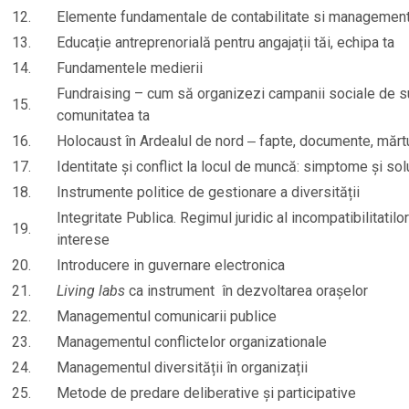
12.
Elemente fundamentale de contabilitate si management 
13.
Educație antreprenorială pentru angajații tăi, echipa ta
14.
Fundamentele medierii
Fundraising – cum să organizezi campanii sociale de 
15.
comunitatea ta
16.
Holocaust în Ardealul de nord ‒ fapte, documente, mărtu
17.
Identitate și conflict la locul de muncă: simptome și solu
18.
Instrumente politice de gestionare a diversității
Integritate Publica. Regimul juridic al incompatibilitatilor
19.
interese
20.
Introducere in guvernare electronica
21.
Living labs
ca instrument în dezvoltarea orașelor
22.
Managementul comunicarii publice
23.
Managementul conflictelor organizationale
24.
Managementul diversității în organizații
25.
Metode de predare deliberative și participative