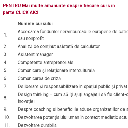
PENTRU Mai multe amănunte despre fiecare curs în
parte CLICK AICI
Numele cursului
Accesarea fondurilor nerambursabile europene de către 
1.
sau nonprofit
2.
Analiză de conținut asistată de calculator
3.
Asistent manager
4.
Competente antreprenoriale
5.
Comunicare și relaționare interculturală
6.
Comunicarea de criză
7.
Deliberare și responsabilizare în spațiul public și privat
Design thinking – cum să îți ajuți angajații să fie client-
8.
inovației
9.
Despre coaching si beneficiile aduse organizatiilor de 
10.
Dezvoltarea potențialului uman în context mediatic actu
11.
Dezvoltare durabila