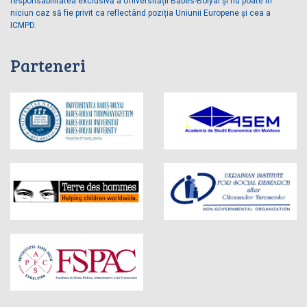
responsabilitatea exclusivă a Universității Babes-Bolyai și nu poate în
niciun caz să fie privit ca reflectând poziția Uniunii Europene și cea a
ICMPD.
Parteneri