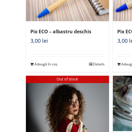
Pix ECO – albastru deschis
Pix EC
3,00
lei
3,00
l
Adaugă în coș
Details
Adaug
Out of stock