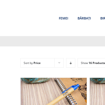
Skip
to
content
FEMEI
BĂRBAȚI
BI
Sort by
Price
Show
16 Products