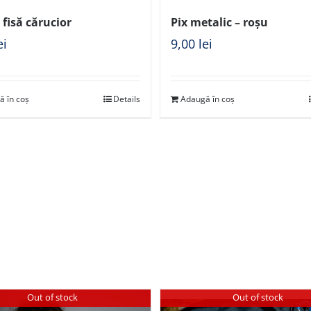
 fisă cărucior
Pix metalic – roșu
ei
9,00
lei
ă în coș
Details
Adaugă în coș
Out of stock
Out of stock