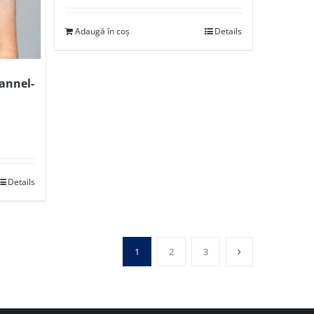
Adaugă în coș
Details
pannel-
Details
1
2
3