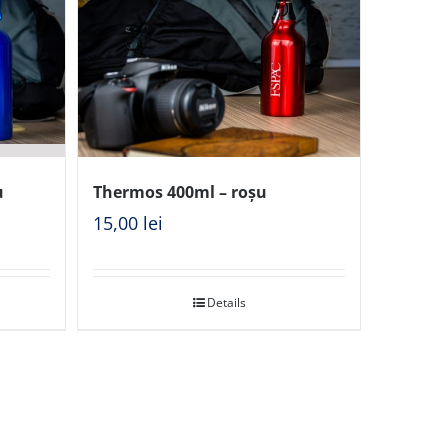
u
Thermos 400ml – roșu
15,00
lei
Details