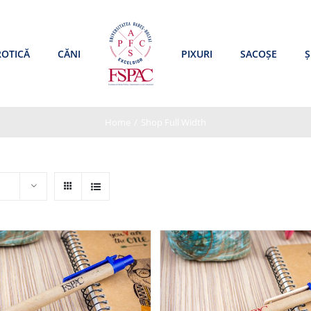
ROTICĂ
CĂNI
PIXURI
SACOȘE
Ș
Home
/
Shop Full Width