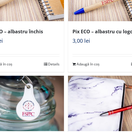
O – albastru închis
Pix ECO – albastru cu log
ei
3,00
lei
ă în coș
Details
Adaugă în coș