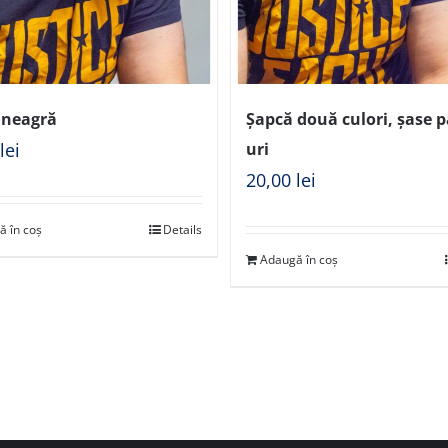
 neagră
Șapcă două culori, șase 
0
lei
uri
20,00
lei
ă în coș
Details
Adaugă în coș