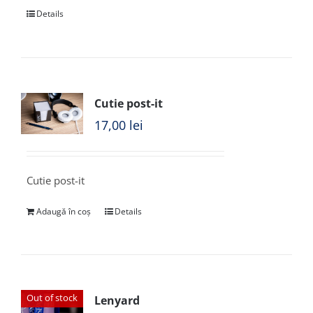
Details
Cutie post-it
17,00
lei
Cutie post-it
Adaugă în coș
Details
Out of stock
Lenyard