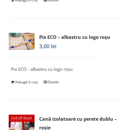
Adaugă în coș
Details
Pix ECO – albastru cu logo roșu
3,00
lei
Pix ECO - albastru cu logo roșu
Adaugă în coș
Details
Out of stock
Cană izolatoare cu perete dublu –
roșie