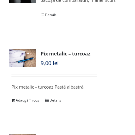
Sacoșă de cumpărături, mâner scurt
Details
Pix metalic – turcoaz
9,00
lei
Pix metalic - turcoaz Pastă albastră
Adaugă în coș
Details