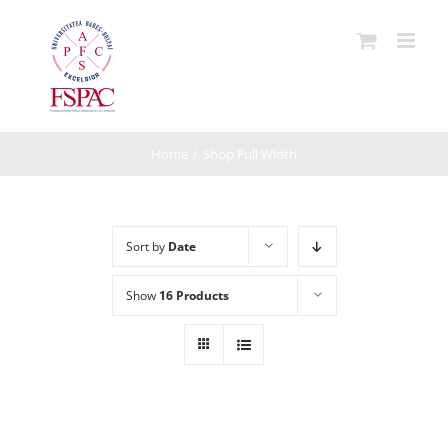
Skip
to
content
Home
/
Shop Full Width
Sort by
Date
Show
16 Products