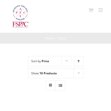
Skip
to
content
Home
/
tricou
Sort by
Price
Show
16 Products