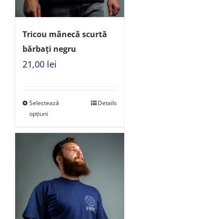
Tricou mânecă scurtă
bărbați negru
21,00
lei
Selectează
Details
opțiuni