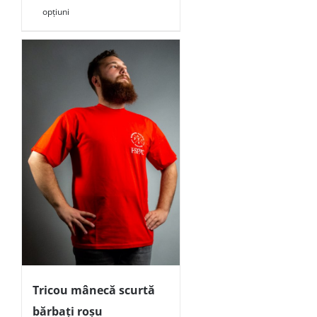
opțiuni
Tricou mânecă scurtă
bărbați roșu