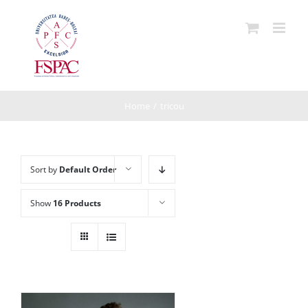
Skip
to
content
Home
/
tricou
Sort by
Default Order
Show
16 Products