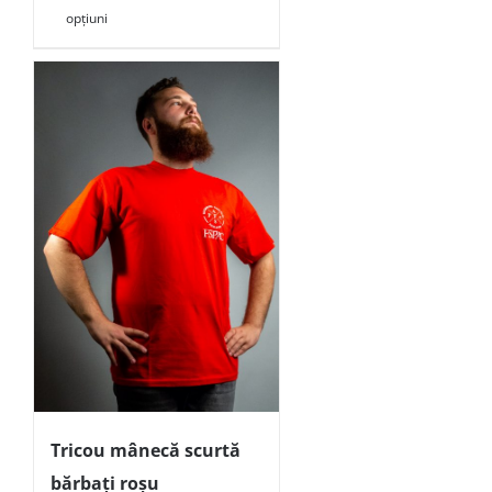
opțiuni
Tricou mânecă scurtă
bărbați roșu