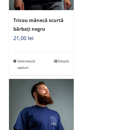
Tricou mânecă scurtă
bărbați negru
21,00
lei
Selectează
Details
opțiuni