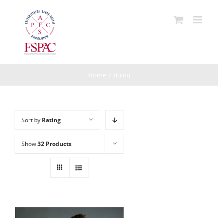
Skip
to
content
Home
/
tricou
Sort by
Rating
Show
32 Products