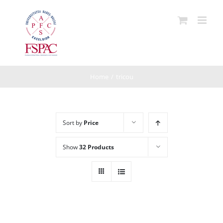
Skip
to
content
Home
/
tricou
Sort by
Price
Show
32 Products