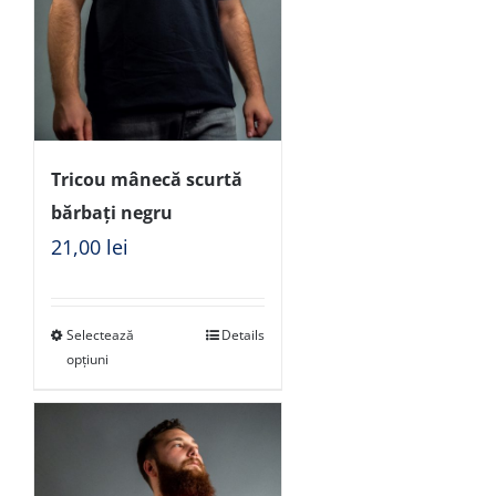
Tricou mânecă scurtă
bărbați negru
21,00
lei
Selectează
Details
opțiuni