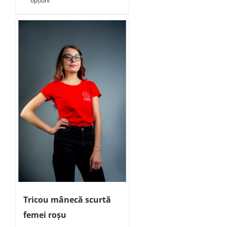
opțiuni
Tricou mânecă scurtă
femei roșu