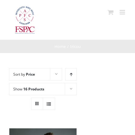
Skip
to
content
Home
/
tricou
Sort by
Price
Show
16 Products