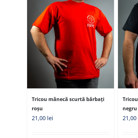
Tricou mânecă scurtă bărbați
Trico
roșu
negru
21,00
lei
21,0