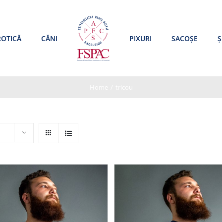
ROTICĂ
CĂNI
PIXURI
SACOȘE
Ș
Home
/
tricou