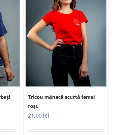
rbați
Tricou mânecă scurtă femei
roșu
21,00
lei