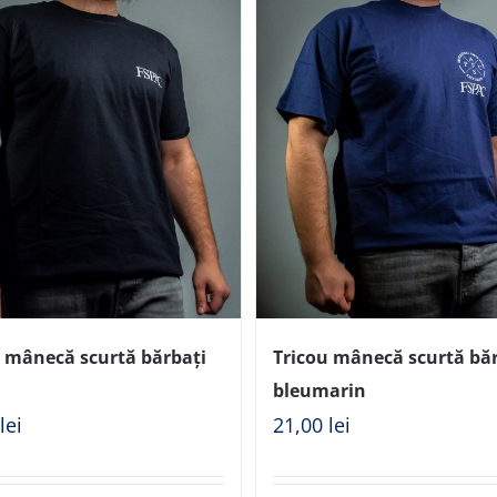
u mânecă scurtă bărbați
Tricou mânecă scurtă bă
bleumarin
0
lei
21,00
lei