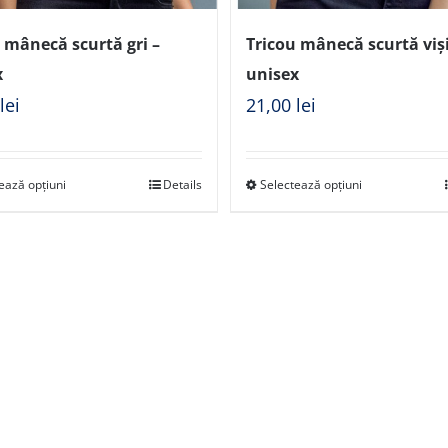
 mânecă scurtă gri –
Tricou mânecă scurtă viș
x
unisex
0
lei
21,00
lei
ează opțiuni
Details
Selectează opțiuni