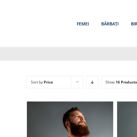
Skip
to
content
FEMEI
BĂRBAȚI
BI
Sort by
Price
Show
16 Products