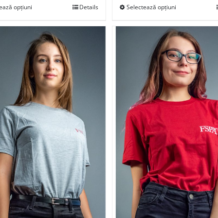
ează opțiuni
Details
Selectează opțiuni