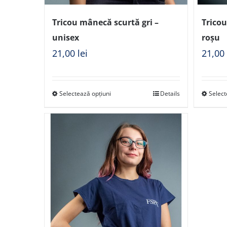
Tricou mânecă scurtă gri –
Trico
unisex
roșu
21,00
lei
21,0
Selectează opțiuni
Details
Select