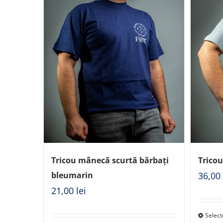
Tricou mânecă scurtă bărbați
Tricou
bleumarin
36,0
21,00
lei
Select