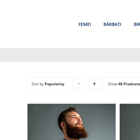
Skip
to
content
FEMEI
BĂRBAȚI
BI
Sort by
Popularity
Show
48 Products