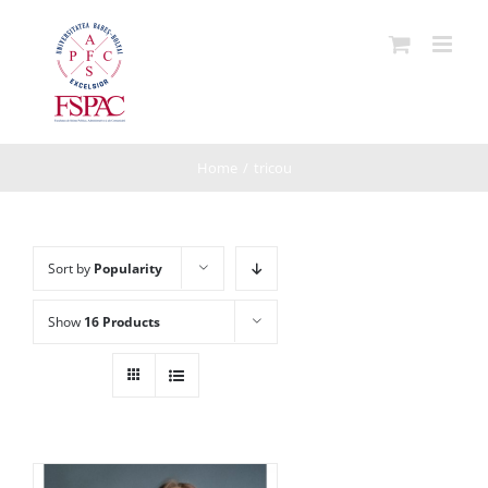
Skip
to
content
Home
/
tricou
Sort by
Popularity
Show
16 Products