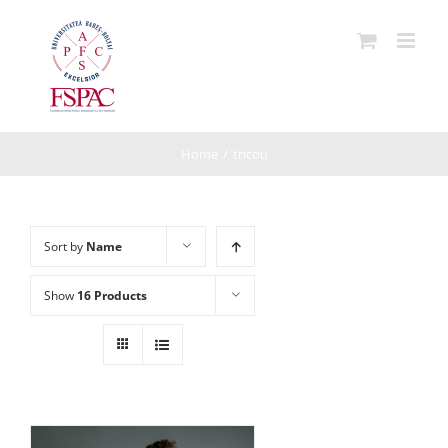
Skip
to
content
Home
/
tricou
Sort by
Name
Show
16 Products