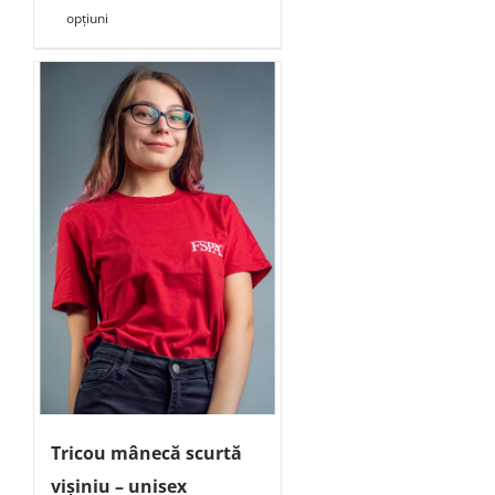
opțiuni
Tricou mânecă scurtă
vișiniu – unisex