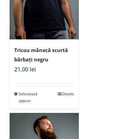
Tricou mânecă scurtă
bărbați negru
21,00
lei
Selectează
Details
opțiuni