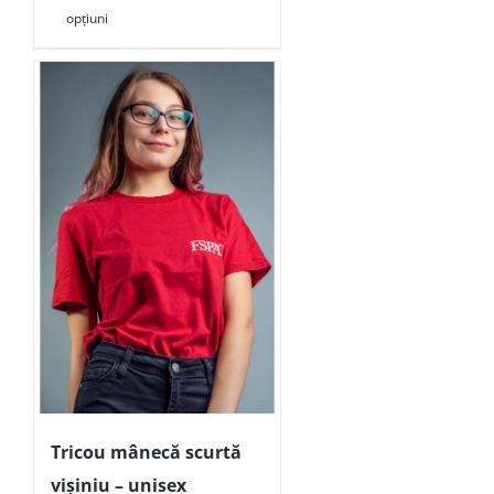
opțiuni
Tricou mânecă scurtă
vișiniu – unisex