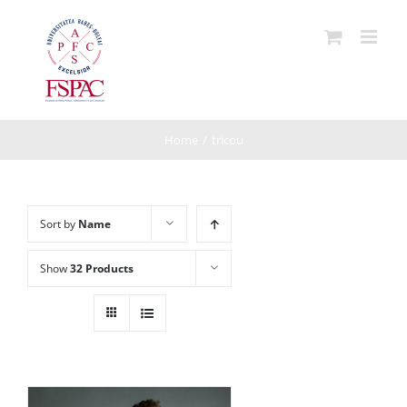
Skip
to
content
Home
/
tricou
Sort by
Name
Show
32 Products