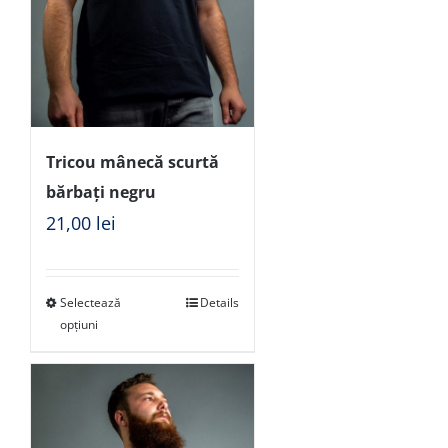
Tricou mânecă scurtă
bărbați negru
21,00
lei
Selectează
Details
opțiuni