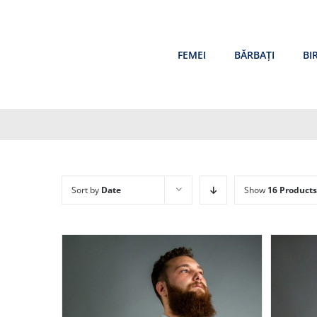
Skip
to
content
FEMEI
BĂRBAȚI
BI
Sort by
Date
Show
16 Products