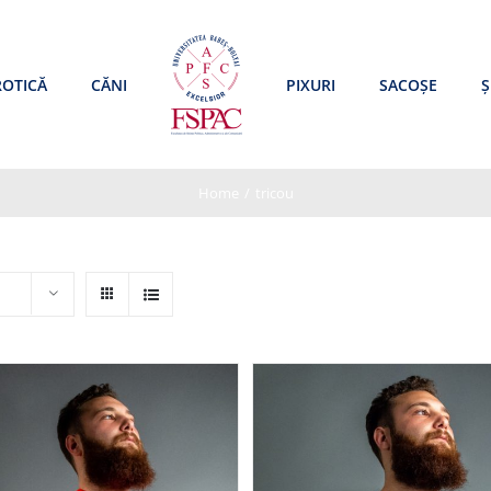
ROTICĂ
CĂNI
PIXURI
SACOȘE
Ș
Home
/
tricou