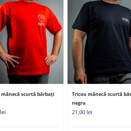
u mânecă scurtă bărbați
Tricou mânecă scurtă bă
negru
0
lei
21,00
lei