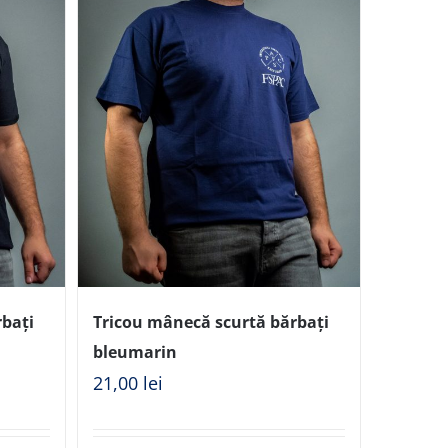
rbați
Tricou mânecă scurtă bărbați
bleumarin
21,00
lei