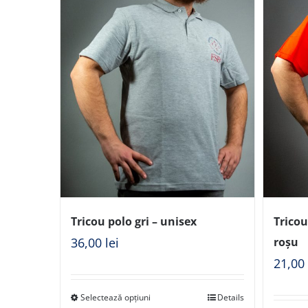
Tricou polo gri – unisex
Trico
36,00
lei
roșu
21,0
Selectează opțiuni
Details