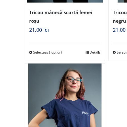
Tricou mânecă scurtă femei
Trico
roșu
negru
21,00
lei
21,0
Selectează opțiuni
Details
Select