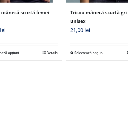
u mânecă scurtă femei
Tricou mânecă scurtă gri 
unisex
0
lei
21,00
lei
ează opțiuni
Details
Selectează opțiuni