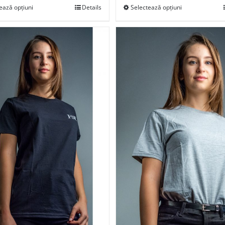
ează opțiuni
Details
Selectează opțiuni