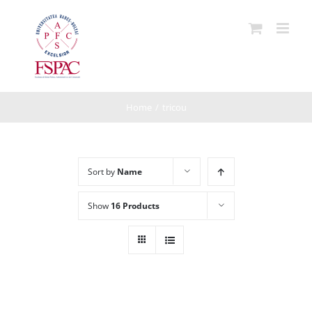
Skip
to
content
Home
/
tricou
Sort by
Name
Show
16 Products